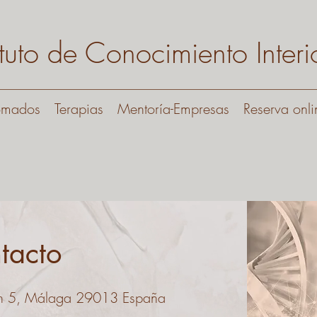
tituto de Conocimiento Interi
omados
Terapias
Mentoría-Empresas
Reserva onli
tacto
zón 5, Málaga 29013 España